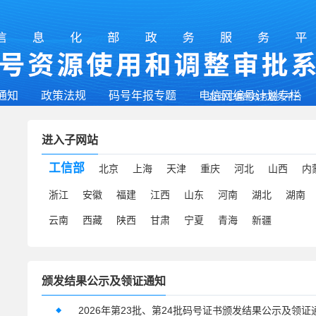
通知
政策法规
码号年报专题
电信网编号计划专栏
返回工信部政务服务平台
进入子网站
工信部
北京
上海
天津
重庆
河北
山西
内
浙江
安徽
福建
江西
山东
河南
湖北
湖南
云南
西藏
陕西
甘肃
宁夏
青海
新疆
颁发结果公示及领证通知
2026年第23批、第24批码号证书颁发结果公示及领证