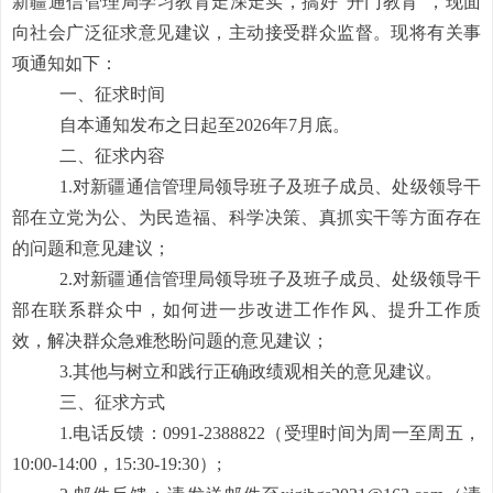
新疆通信管理局
学习教育走深走实，搞好
“开门教育”，现面
向社会广泛征求意见建议，主动接受群众监督。现将有关事
项
通知
如下：
一、征求时间
自本
通知
发布之日起至
2026年7月底。
二、征求内容
1.对
新疆通信管理局领导班子及班子成员、处级领导
干
部在立党为公、为民造福、科学决策、真抓实干等方面存在
的问题和意见建议；
2.对
新疆通信管理局领导班子及班子成员、处级领导
干
部在联系群众中，如何进一步改进工作作风、提升工作质
效，解决群众急难愁盼问题的意见建议；
3
.其他与树立和践行正确政绩观相关的意见建议。
三、征求方式
1.电话反馈：0
991
-
2388822
（受理时间为周一
至
周五，
10
:00-1
4
:00，1
5
:30-1
9
:30）;