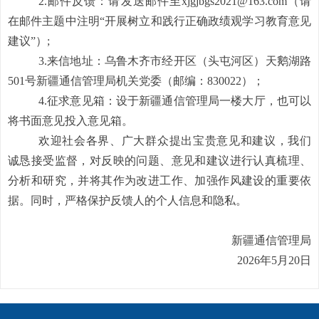
2.邮件反馈：请发送邮件至
xjgjbgs2021
@163.com
（
请
在邮件主题中注明
“开展树立和践行正确政绩观学习教育意见
建议”
）
;
3.来信地址：
乌鲁木齐市经开区（头屯河区）天鹅湖路
501号新疆通信管理局机关党委（邮编：830022）
；
4.征求意见箱：设于
新疆通信管理局
一楼大厅
，
也
可以
将书面意见投入意见箱。
欢迎社会各界、广大群众提出宝贵意见和建议，我们
诚恳接受监督，对反映的问题、意见和建议进行认真梳理、
分析和研究，并将其作为改进工作、加强作风建设的重要依
据。同时，严格保护反馈人的个人信息和隐私。
新疆通信管理局
2026年5月
20
日