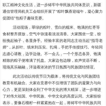
职工精神文化生活，进一步铸牢中华民族共同体意识，新疆
通信管理局机关工会组织开展了
“粽叶飘香迎端午，凝心聚力
促团结”包粽子
趣味竞赛
。
活动现场，翠绿的粽叶、雪白的糯米、饱满的红枣等
食材整齐摆放，空气中弥漫着淡淡清香。大家围坐一堂，纷
纷挽起袖子，各显身手。经验丰富的老同志主动当起
“指导老
师”，从折叶、填米到压实、扎绳，手把手传授技巧。年轻同
志虚心请教，边学边做。不一会儿，一个个形态各异、饱满
精致的粽子便堆满了托盘。大家边包边聊，欢声笑语不断，
现场其乐融融，洋溢着浓浓的节日氛围与民族团结情谊。
此次活动以传统节日为载体，将
传统
文化
与民族团结
教育有机融合。
大家在竞赛中不仅
增强了团队的凝聚力与向
心力
，更是
深刻体会到了中华文化的博大精深，进一步增进
了对伟大祖国、中华民族、中华文化的高度认同。大家纷纷
表示，要像石榴籽一样紧紧抱在一起，将铸牢中华民族共同