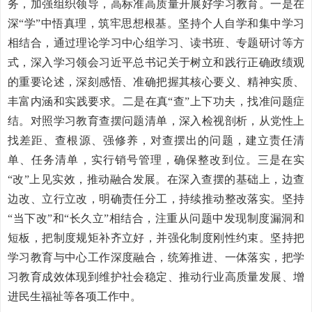
务，加强组织领导，高标准高质量开展好学习教育。一是在
深“学”中悟真理，筑牢思想根基。坚持个人自学和集中学习
相结合，通过理论学习中心组学习、读书班、专题研讨等方
式，深入学习领会习近平总书记关于树立和践行正确政绩观
的重要论述，深刻感悟、准确把握其核心要义、精神实质、
丰富内涵和实践要求。二是在真“查”上下功夫，找准问题症
结。对照学习教育查摆问题清单，深入检视剖析，从党性上
找差距、查根源、强修养，对查摆出的问题，建立责任清
单、任务清单，实行销号管理，确保整改到位。三是在实
“改”上见实效，推动融合发展。在深入查摆的基础上，边查
边改、立行立改，明确责任分工，持续推动整改落实。坚持
“当下改”和“长久立”相结合，注重从问题中发现制度漏洞和
短板，把制度规矩补齐立好，并强化制度刚性约束。坚持把
学习教育与中心工作深度融合，统筹推进、一体落实，把学
习教育成效体现到维护社会稳定、推动行业高质量发展、增
进民生福祉等各项工作中。