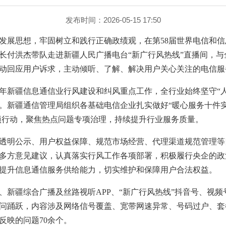
发布时间：2026-05-15 17:50
发展思想，牢固树立和践行正确政绩观，在第58届世界电信和信息
长付洪杰带队走进新疆人民广播电台“新广行风热线”直播间，
动回应用户诉求，主动倾听、了解、解决用户关心关注的电信服
26年新疆信息通信业行风建设和纠风重点工作，全行业始终坚守“
。新疆通信管理局组织各基础电信企业扎实做好“暖心服务十件实
专项行动，聚焦热点问题专项治理，持续提升行业服务质量。
透明公示、用户权益保障、规范市场经营、代理渠道规范管理等
多方意见建议，认真落实行风工作各项部署，积极履行央企的政
提升信息通信服务供给能力，切实维护和保障用户合法权益。
新疆综合广播及丝路视听APP、“新广行风热线”抖音号、视频号
问踊跃，内容涉及网络信号覆盖、宽带网速异常、号码过户、套
反映的问题70余个。