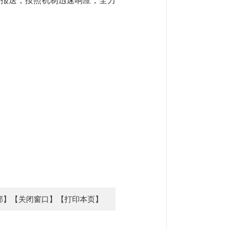
查报送，按照机制迅速响应，全力
部】
【关闭窗口】
【打印本页】