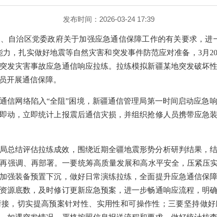
发布时间：2026-03-24 17:39
、自治区党委政府关于加强应急通信保障工作的有关要求，进
能力，扎实做好地震等自然灾害和突发事件防范应对准备，3月2
突发灾害事故应急通信响应拉练。拉练模拟新疆某地突发破坏
员开展通信保障。
通信网络陷入“全阻”困境，新疆通信管理局第一时间启动应急
即动，立即统计上报震后通信灾损，并组织抢修人员携带应急
局总结评估拉练成效，围绕近期全疆地震形势分析研判结果，
再强调、再部署。一要统筹高质量发展和高水平安全，压紧压实
加强装备预置下沉，做好日常演练拉练，全面提升应急通信保
资源底数，及时修订更新应急预案，进一步畅通响应流程，明
衔接，切实提高预案针对性、实用性和可操作性；三要坚持做好