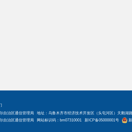
们
尔自治区通信管理局
地址：乌鲁木齐市经济技术开发区（头屯河区）天鹅湖路5
尔自治区通信管理局
网站标识码：bm07310001
新ICP备05000001号
新